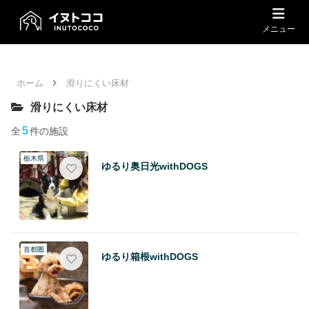
メニュー
ホーム
滑りにくい床材
滑りにくい床材
5
全
件の施設
栃木県
ゆるり奥日光withDOGS
首都圏
ゆるり箱根withDOGS