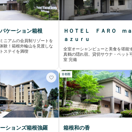
バケーション箱根
ＨＯＴＥＬ ＦＡＲＯ ｍ
ａｚｕｒｕ
ミニアムの会員制リゾートを
体験！箱根外輪山を見渡しな
全室オーシャンビューと美食を堪能
トステイを満喫
真鶴の隠れ宿。貸切サウナ・ペット
室 完備
首都圏
ーションズ箱根強羅
箱根和の香