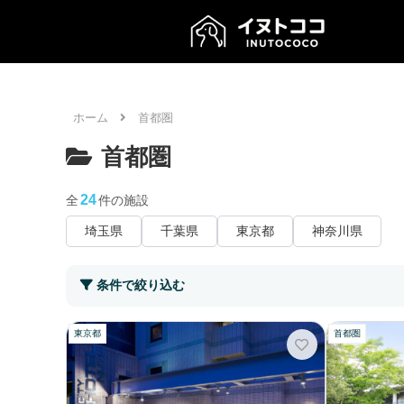
ホーム
首都圏
首都圏
24
全
件の施設
埼玉県
千葉県
東京都
神奈川県
条件で絞り込む
東京都
首都圏