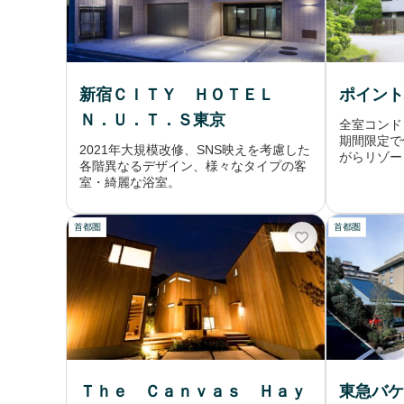
新宿ＣＩＴＹ ＨＯＴＥＬ
ポイント
Ｎ．Ｕ．Ｔ．Ｓ東京
全室コンド
期間限定で
2021年大規模改修、SNS映えを考慮した
がらリゾー
各階異なるデザイン、様々なタイプの客
室・綺麗な浴室。
首都圏
首都圏
Ｔｈｅ Ｃａｎｖａｓ Ｈａｙ
東急バケ