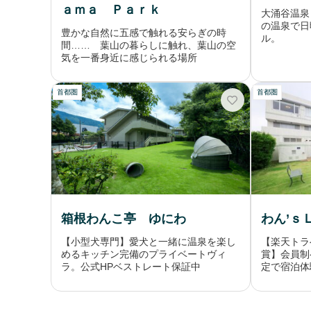
ａｍａ Ｐａｒｋ
大涌谷温泉
の温泉で日
豊かな自然に五感で触れる安らぎの時
ル。
間…… 葉山の暮らしに触れ、葉山の空
気を一番身近に感じられる場所
首都圏
首都圏
箱根わんこ亭 ゆにわ
わん’ｓ
【小型犬専門】愛犬と一緒に温泉を楽し
【楽天トラ
めるキッチン完備のプライベートヴィ
賞】会員制
ラ。公式HPベストレート保証中
定で宿泊体