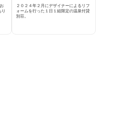
お
２０２４年２月にデザイナーによるリフ
あり
ォームを行った１日１組限定の温泉付貸
別荘。